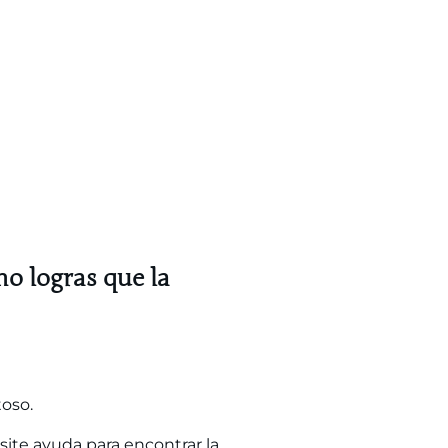
mo logras que la
toso.
site ayuda para encontrar la