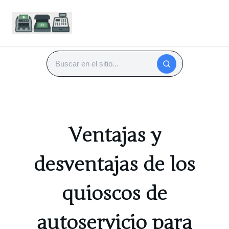
Saltar
al
Buscar
contenido
Ventajas y
desventajas de los
quioscos de
autoservicio para