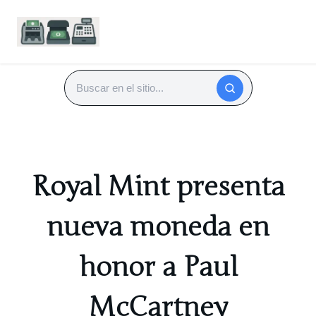
Saltar
al
Buscar
contenido
Royal Mint presenta
nueva moneda en
honor a Paul
McCartney