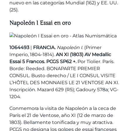
nuevo en las categorías Mundial (162) y EE. UU.
(25).
Napoleón I Essai en oro
1064493
|
FRANCIA.
Napoleón I.
(Primer
Imperio, 1804-1814).
AN XI (1803) AV Medallic
Essai 5 Francos. PCGS SP62 +.
Por Tiolier. París.
Borde: Reeded. BONAPARTE PREMIER
CONSUL. Busto derecho / LE I CONSUL VISITE
L’HÔTEL DES MONNAIES LE 21 VENTOSE AN XI.
Inscripción. Mazard 629 (R5); Gadoury 578a; VG-
1204.
Conmemora la visita de Napoleón a la ceca de
París el 21 de Ventose, año XI (12 de marzo de
1803). Bellamente tonificada y muy atractiva.
PCGS no designa los golpes de essai franceses