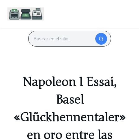
Saltar
al
Buscar
contenido
Napoleon I Essai,
Basel
«Glückhennentaler»
en oro entre las