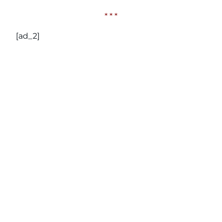
* * *
[ad_2]