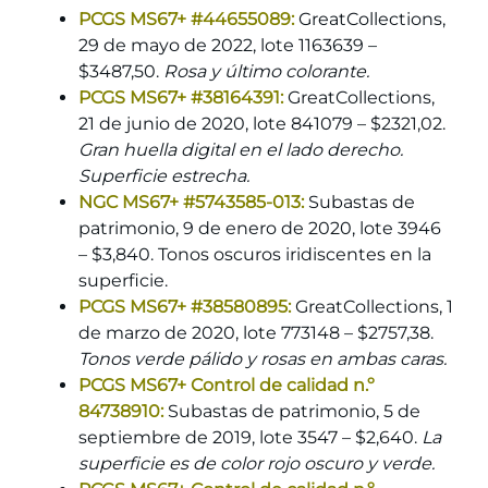
PCGS MS67+ #44655089:
GreatCollections,
29 de mayo de 2022, lote 1163639 –
$3487,50.
Rosa y último colorante.
PCGS MS67+ #38164391:
GreatCollections,
21 de junio de 2020, lote 841079 – $2321,02.
Gran huella digital en el lado derecho.
Superficie estrecha.
NGC MS67+ #5743585-013:
Subastas de
patrimonio, 9 de enero de 2020, lote 3946
– $3,840. Tonos oscuros iridiscentes en la
superficie.
PCGS MS67+ #38580895:
GreatCollections, 1
de marzo de 2020, lote 773148 – $2757,38.
Tonos verde pálido y rosas en ambas caras.
PCGS MS67+ Control de calidad n.º
84738910:
Subastas de patrimonio, 5 de
septiembre de 2019, lote 3547 – $2,640.
La
superficie es de color rojo oscuro y verde.