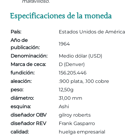
maravilloso.
Especificaciones de la moneda
País:
Estados Unidos de América
Año de
1964
publicación:
Denominación:
Medio dólar (USD)
Marca de ceca:
D (Denver)
fundición:
156.205.446
aleación:
.900 plata, .100 cobre
peso:
12,50g
diámetro:
31,00 mm
esquina:
Ashi
diseñador OBV
gilroy roberts
diseñador REV
Frank Gasparro
calidad:
huelga empresarial