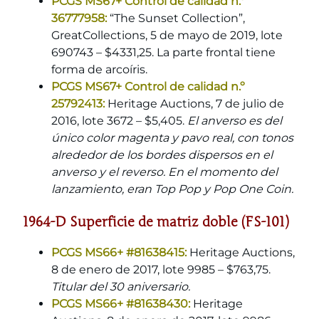
PCGS MS67+ Control de calidad n.º
36777958:
“The Sunset Collection”,
GreatCollections, 5 de mayo de 2019, lote
690743 – $4331,25. La parte frontal tiene
forma de arcoíris.
PCGS MS67+ Control de calidad n.º
25792413:
Heritage Auctions, 7 de julio de
2016, lote 3672 – $5,405.
El anverso es del
único color magenta y pavo real, con tonos
alrededor de los bordes dispersos en el
anverso y el reverso. En el momento del
lanzamiento, eran Top Pop y Pop One Coin.
1964-D Superficie de matriz doble (FS-101)
PCGS MS66+ #81638415:
Heritage Auctions,
8 de enero de 2017, lote 9985 – $763,75.
Titular del 30 aniversario.
PCGS MS66+ #81638430:
Heritage