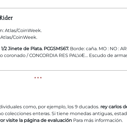
 Rider
: Atlas/CoinWeek.
, 1/2 Jinete de Plata. PCGSMS67.
Borde: caña. MO : NO : ARG
cudo coronado / CONCORDIA RES PALVÆ… Escudo de armas 
* * *
ividuales como, por ejemplo, los 9 ducados.
rey carlos 
 colecciones enteras. Si tiene monedas antiguas, est
vor visite la página de evaluación
Para más información.