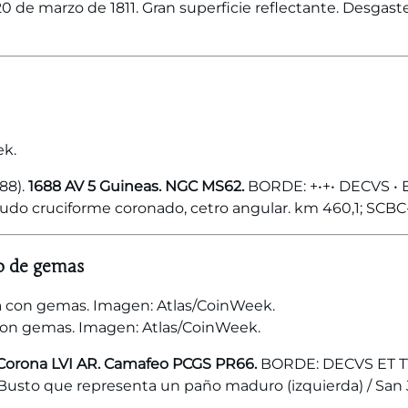
 marzo de 1811. Gran superficie reflectante. Desgaste m
ek.
88).
1688 AV 5 Guineas. NGC MS62.
BORDE: +•+• DECVS • 
udo cruciforme coronado, cetro angular. km 460,1; SCBC-3
o de gemas
 con gemas. Imagen: Atlas/CoinWeek.
Corona LVI AR. Camafeo PCGS PR66.
BORDE: DECVS ET 
. Busto que representa un paño maduro (izquierda) / Sa