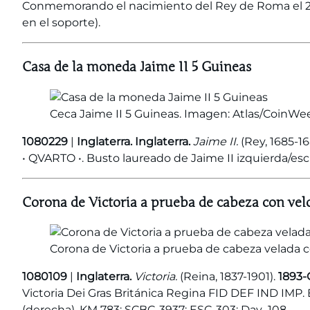
Conmemorando el nacimiento del Rey de Roma el 20 de
en el soporte).
Casa de la moneda Jaime II 5 Guineas
Ceca Jaime II 5 Guineas. Imagen: Atlas/CoinWe
1080229
|
Inglaterra. Inglaterra.
Jaime II.
(Rey, 1685-16
• QVARTO •. Busto laureado de Jaime II izquierda/esc
Corona de Victoria a prueba de cabeza con vel
Corona de Victoria a prueba de cabeza velada
1080109
|
Inglaterra.
Victoria.
(Reina, 1837-1901).
1893-
Victoria Dei Gras Británica Regina FID DEF IND IMP
(derecha). KM 783; SCBC-3937; ESC-303; Dav.-108.