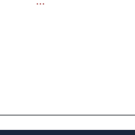
* * *