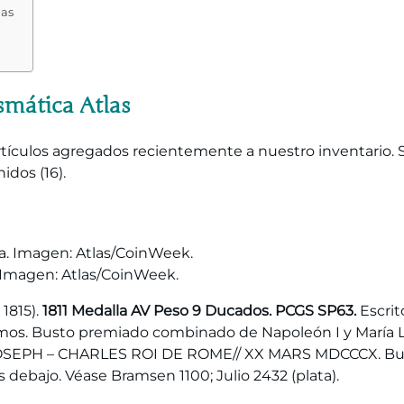
mas
mática Atlas
artículos agregados recientemente a nuestro inventario.
idos (16).
 Imagen: Atlas/CoinWeek.
1815).
1811 Medalla AV Peso 9 Ducados. PCGS SP63.
Escrit
amos. Busto premiado combinado de Napoleón I y María Lu
SEPH – CHARLES ROI DE ROME// XX MARS MDCCCX. Busto 
ebajo. Véase Bramsen 1100; Julio 2432 (plata).