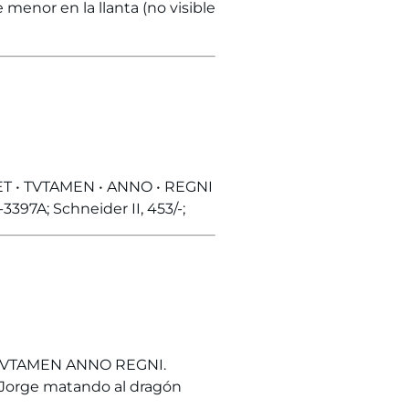
enor en la llanta (no visible
ET • TVTAMEN • ANNO • REGNI
397A; Schneider II, 453/-;
TVTAMEN ANNO REGNI.
n Jorge matando al dragón