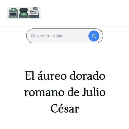
Saltar
al
Buscar
contenido
El áureo dorado
romano de Julio
César