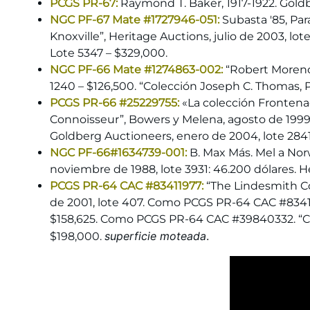
PCGS PR-67:
Raymond T. Baker, 1917-1922. Goldb
NGC PF-67 Mate #1727946-051:
Subasta '85, Par
Knoxville”, Heritage Auctions, julio de 2003, l
Lote 5347 – $329,000.
NGC PF-66 Mate #1274863-002:
“Robert Moreno 
1240 – $126,500. “Colección Joseph C. Thomas, Pa
PCGS PR-66 #25229755:
«La colección Frontena
Connoisseur”, Bowers y Melena, agosto de 1999,
Goldberg Auctioneers, enero de 2004, lote 2841
NGC PF-66#1634739-001:
B. Max Más. Mel a Norw
noviembre de 1988, lote 3931: 46.200 dólares. He
PCGS PR-64 CAC #83411977:
“The Lindesmith Col
de 2001, lote 407. Como PCGS PR-64 CAC #8341197
$158,625. Como PCGS PR-64 CAC #39840332. “Cole
superficie moteada
.
$198,000.