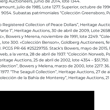
erg Auctioneers, junio de 2014, lote 1344.
amount, julio de 1985, Lote 1277. Superior, octubre de 199
ote 9054. Subastas patrimoniales “Colección Greensboro, P
Registered Collection of Peace Dollars”, Heritage Auction
rte 1”, Heritage Auctions, 30 de abril de 2009, Lote 2658
c», Bowers y Merena, noviembre de 1991, lote 2249. “Co
 lote 300. «Colección Benson», Goldberg Auctioneers, feb
. PCGS PR-66 #25229755. Stack's Bowers, mayo de 2015, 
eb, a la venta, 28 de abril de 1937. “Colección Norweb, Pa
ritage Auctions, 25 de abril de 2002, lote 4354 – $51,750.
lection”, Bowers y Melena, marzo de 2000, lote 2217: 36
7. “The Seagull Collection”, Heritage Auctions, 27 de abr
cción de la Bahía de Monterey”, Heritage Auctions, 21 d