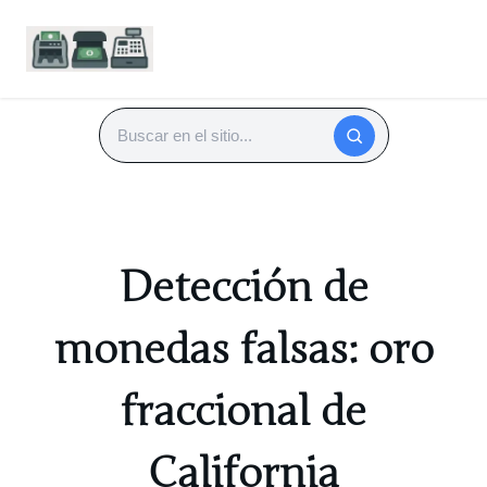
Saltar
al
Buscar
contenido
Detección de
monedas falsas: oro
fraccional de
California