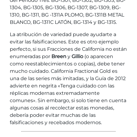
del Período Tres: BG-1301, BG-1302, BG-1303, BG-
1304, BG-1305, BG-1306, BG-1307, BG-1309, BG-
1310, BG-1311, BG -1311A PLOMO, BG-1311B METAL
BLANCO, BG-1311C LATÓN, BG-1314 y BG-1315.
La atribución de variedad puede ayudarte a
evitar las falsificaciones. Este es otro ejemplo
perfecto, si sus Fracciones de California no están
enumeradas por
Breen
y
Gillio
(o aparecen
como reestablecimientos o copias), debe tener
mucho cuidado. California Fractional Gold es
una de las series más imitadas, y la Guía de 2012
advierte en negrita «Tenga cuidado con las
réplicas modernas extremadamente
comunes». Sin embargo, si solo tiene en cuenta
algunas cosas al recolectar estas monedas,
debería poder evitar muchas de las
falsificaciones y recebados modernos.