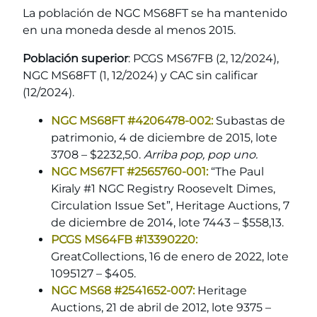
La población de NGC MS68FT se ha mantenido
en una moneda desde al menos 2015.
Población superior
: PCGS MS67FB (2, 12/2024),
NGC MS68FT (1, 12/2024) y CAC sin calificar
(12/2024).
NGC MS68FT #4206478-002:
Subastas de
patrimonio, 4 de diciembre de 2015, lote
3708 – $2232,50.
Arriba pop, pop uno.
NGC MS67FT #2565760-001:
“The Paul
Kiraly #1 NGC Registry Roosevelt Dimes,
Circulation Issue Set”, Heritage Auctions, 7
de diciembre de 2014, lote 7443 – $558,13.
PCGS MS64FB #13390220:
GreatCollections, 16 de enero de 2022, lote
1095127 – $405.
NGC MS68 #2541652-007:
Heritage
Auctions, 21 de abril de 2012, lote 9375 –