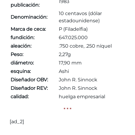
1983
publicación:
10 centavos (dólar
Denominación:
estadounidense)
Marca de ceca:
P (Filadelfia)
fundición:
647.025.000
aleación:
.750 cobre, .250 níquel
Peso:
2,27g
diámetro:
17,90 mm
esquina:
Ashi
Diseñador OBV:
John R. Sinnock
Diseñador REV:
John R. Sinnock
calidad:
huelga empresarial
* * *
[ad_2]