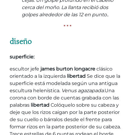
cejas. Un golpe profundo en el cabello
cerca del moño. La llanta recibió dos
golpes alrededor de las 12 en punto.
.
* * *
diseño
superficie:
escultor jefe
james burton longacre
clásico
orientado a la izquierda
libertad
Se dice que la
superficie está modelada según una antigua
escultura helenística.
Venus agazapada
.Una
corona con borde de cuentas grabada con las
palabras
libertad
Colóquelo sobre su cabeza y
deje que los rizos caigan por la parte posterior
de su cuello o bárralos desde el frente para
formar rizos en la parte posterior de su cabeza.
Trece estrellas de 6 puntas rodean el borde