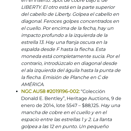
en el inserto. Spot de cobre bajo E de
LIBERTY. El otro está en la parte superior
del cabello de Liberty. Golpea el cabello en
diagonal. Feroces golpes concentrados en
el cuello. Por encima de la fecha, hay un
impacto profundo a la izquierda de la
estrella 13. Hay una franja oscura en la
espalda desde F hasta la flecha. Esta
moneda está completamente sucia. Por el
contrario, introdúzcalo en diagonal desde
el ala izquierda del águila hasta la punta de
la flecha. Emisión de Planche en C de
AMÉRICA
.
NGC AU58 #2019196-002:
“Colección
Donald E. Bentley”, Heritage Auctions, 9 de
enero de 2014, lote 5547 – $88,125.
Hay una
mancha de cobre en el cuello y en el
espacio entre las estrellas 1 y 2. La llanta
golpea a las 12 en punto. Un pequeño