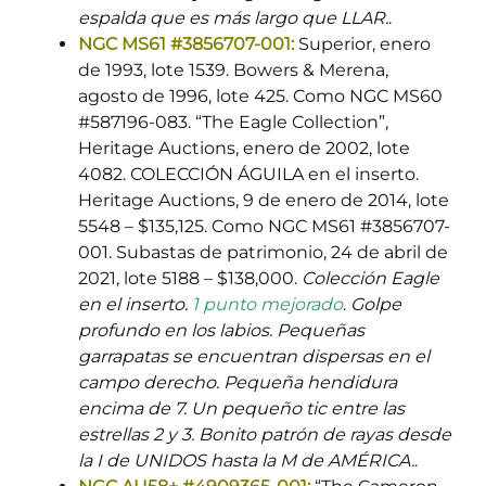
espalda que es más largo que LLAR.
.
NGC MS61 #3856707-001:
Superior, enero
de 1993, lote 1539. Bowers & Merena,
agosto de 1996, lote 425. Como NGC MS60
#587196-083. “The Eagle Collection”,
Heritage Auctions, enero de 2002, lote
4082. COLECCIÓN ÁGUILA en el inserto.
Heritage Auctions, 9 de enero de 2014, lote
5548 – $135,125. Como NGC MS61 #3856707-
001. Subastas de patrimonio, 24 de abril de
2021, lote 5188 – $138,000.
Colección Eagle
en el inserto.
1 punto mejorado
.
Golpe
profundo en los labios. Pequeñas
garrapatas se encuentran dispersas en el
campo derecho. Pequeña hendidura
encima de 7. Un pequeño tic entre las
estrellas 2 y 3. Bonito patrón de rayas desde
la I de UNIDOS hasta la M de AMÉRICA.
.