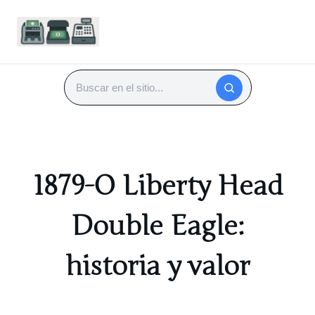
Saltar
al
Buscar
contenido
1879-O Liberty Head
Double Eagle:
historia y valor