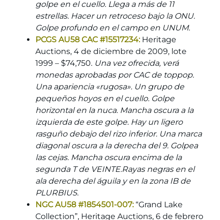
golpe en el cuello. Llega a más de 11
estrellas. Hacer un retroceso bajo la ONU.
Golpe profundo en el campo en UNUM
.
PCGS AU58 CAC #15517234:
Heritage
Auctions, 4 de diciembre de 2009, lote
1999 – $74,750.
Una vez ofrecida, verá
monedas aprobadas por CAC de toppop.
Una apariencia «rugosa». Un grupo de
pequeños hoyos en el cuello. Golpe
horizontal en la nuca. Mancha oscura a la
izquierda de este golpe. Hay un ligero
rasguño debajo del rizo inferior. Una marca
diagonal oscura a la derecha del 9. Golpea
las cejas. Mancha oscura encima de la
segunda T de VEINTE.Rayas negras en el
ala derecha del águila y en la zona IB de
PLURBIUS
.
NGC AU58 #1854501-007:
“Grand Lake
Collection”, Heritage Auctions, 6 de febrero