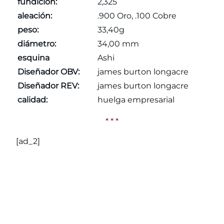
fundición:
2,325
aleación:
.900 Oro, .100 Cobre
peso:
33,40g
diámetro:
34,00 mm
esquina
Ashi
Diseñador OBV:
james burton longacre
Diseñador REV:
james burton longacre
calidad:
huelga empresarial
* * *
[ad_2]