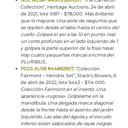
NGC AU58+ #4909365-001:
“The Cameron
Collection”, Heritage Auctions, 24 de abril
de 2021, lote 5187 – $78,000.
Más brillante
que la mayoría. Una serie de rasguños que
se repiten desde el labio hasta el centro del
cuello. Golpea el aro a las 10 en punto. Haz
un corte profundo en el lado izquierdo de 1
y golpea la parte superior de la fosa nasal.
Hay cuatro pequeñas marcas encima del
PLURIBUS.
.
PCGS AU58 #44882807:
“Colección
Fairmont – Hendrix Set”, Stack’s Bowers, 6
de abril de 2022, lote 5443 – $114 000.
Colección Fairmont en el inserto
.
Una
apariencia «rugosa». Golpéame en la
mandíbula. Una delgada marca diagonal
desde la frente hasta el asiento del jardín
izquierdo. Las alas del águila y el escudo
inferior están salpicados de rayas negras.