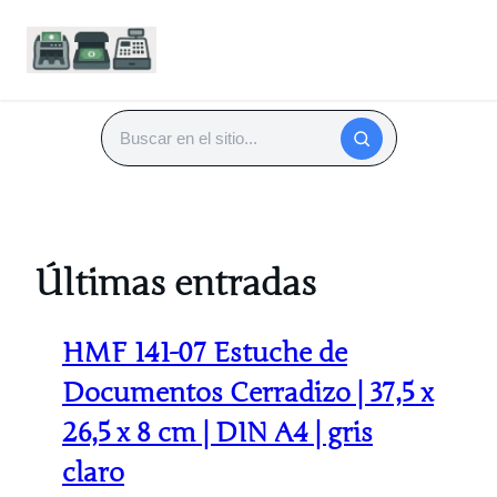
Saltar
al
Buscar
contenido
Últimas entradas
HMF 141-07 Estuche de
Documentos Cerradizo | 37,5 x
26,5 x 8 cm | DIN A4 | gris
claro