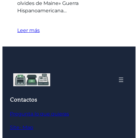
olvides de Maine» Guerra
Hispanoamericana…
Leer más
Contactos
Pregunta lo que quieras
Site- Map