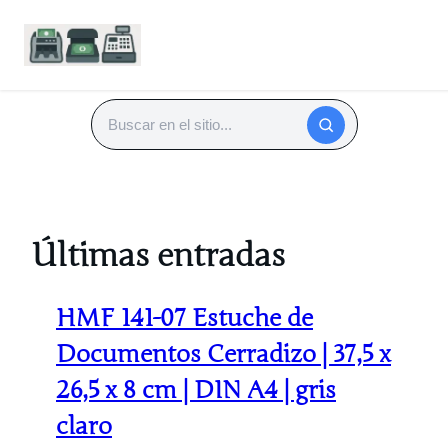
Saltar
al
Buscar
contenido
Últimas entradas
HMF 141-07 Estuche de
Documentos Cerradizo | 37,5 x
26,5 x 8 cm | DIN A4 | gris
claro