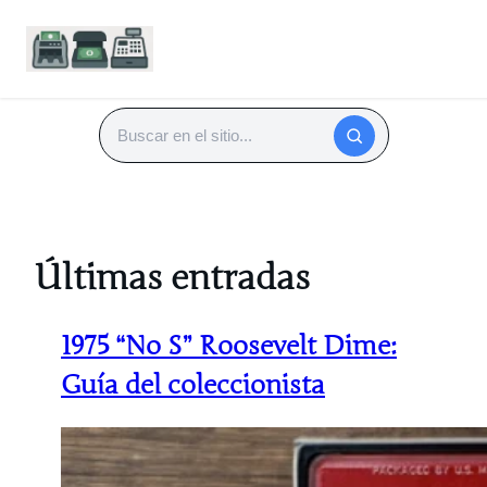
Saltar
al
Buscar
contenido
Últimas entradas
1975 “No S” Roosevelt Dime:
Guía del coleccionista